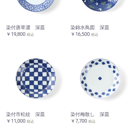
お買い物を続ける
カートへ進む
染付唐草濃 深皿
染錦水鳥図 深皿
￥19,800
￥16,500
税込
税込
染付市松紋 深皿
染付梅散し 深皿
￥11,000
￥7,700
税込
税込