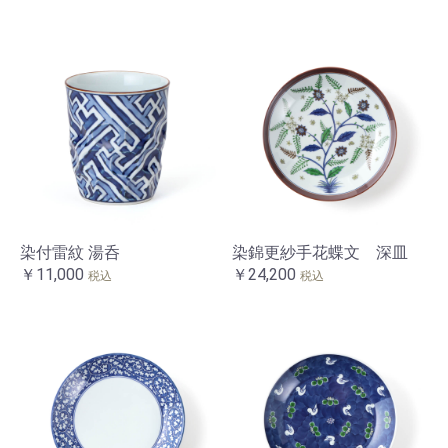
染付雷紋 湯呑
染錦更紗手花蝶文 深皿
￥11,000
￥24,200
税込
税込