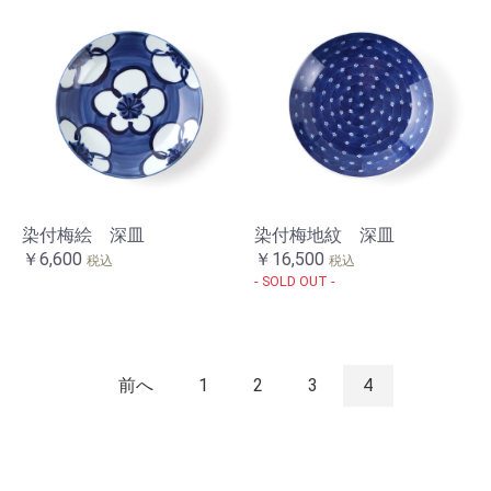
染付梅絵 深皿
染付梅地紋 深皿
￥6,600
￥16,500
税込
税込
- SOLD OUT -
前へ
1
2
3
4