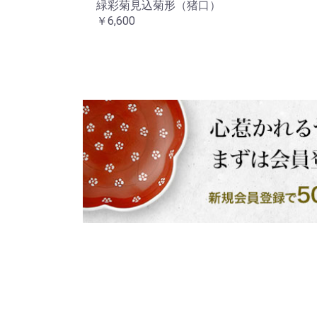
緑彩菊見込菊形（猪口）
￥6,600