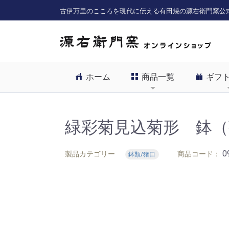
古伊万里のこころを現代に伝える有田焼の源右衛門窯公
ホーム
商品一覧
ギフ
緑彩菊見込菊形 鉢（
0
製品カテゴリー
商品コード：
鉢類/猪口