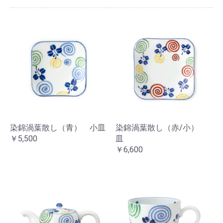
染錦渦葉散し（青） 小皿
染錦渦葉散し（赤/小）
￥5,500
皿
￥6,600