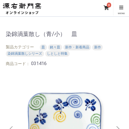
0
MENU
染錦渦葉散し（青/小） 皿
製品カテゴリー
皿
銘々皿
新作・新着商品
新作
染錦渦葉散しシリーズ
しとしと特集
031416
商品コード：