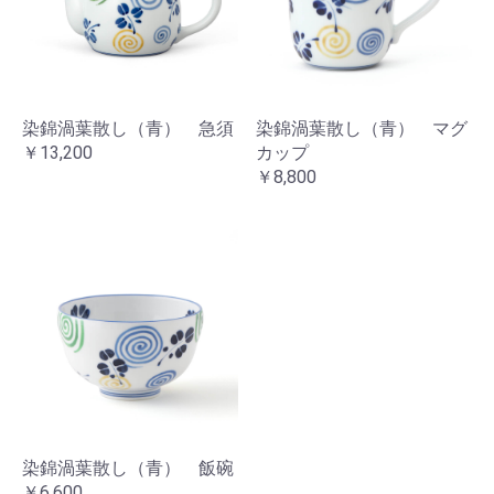
お買い物を続ける
カートへ進む
染錦渦葉散し（青） 急須
染錦渦葉散し（青） マグ
￥13,200
カップ
￥8,800
染錦渦葉散し（青） 飯碗
￥6,600