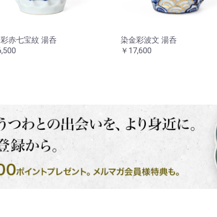
彩赤七宝紋 湯呑
染金彩波文 湯呑
,500
￥17,600