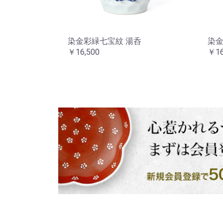
染金彩緑七宝紋 湯呑
染金
￥16,500
￥16