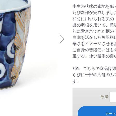
半生の状態の素地を職
たび新作が完成しまし
和弓に用いられる矢の
鷹の羽根を用いて、勇
的に愛されてきた柄の
白磁を活かした矢羽根
華さをイメージさせる
ご自身の普段使いはも
宝する、使い勝手の良
※尚、こちらの商品は
らびに一部の店舗のみ
す。
数 量
カー