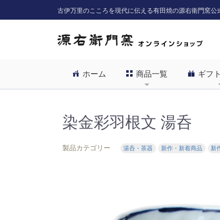
古伊万里のこころを現代に伝える有田焼の源右衛門窯公
ホーム
商品一覧
ギフ
染金彩羽根文 湯呑
製品カテゴリー
湯呑・茶器
新作・新着商品
新