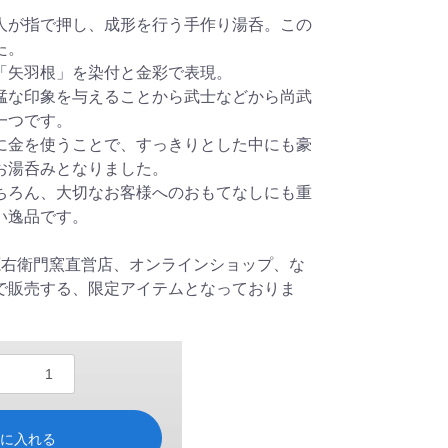
人が指で押し、成形を行う手作り湯呑。この
た。
「矢羽根」を染付と金彩で表現。
猛な印象を与えることから武士などから尚武
一つです。
に金を使うことで、すっきりとした中にも豪
お湯呑みとなりました。
ちろん、大切なお客様へのおもてなしにも重
い逸品です。
源右衛門窯直営店、オンラインショップ、な
で販売する、限定アイテムとなっておりま
トに入れる